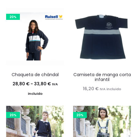
20%
Chaqueta de chándal
Camiseta de manga corta
infantil
Rango
28,80
€
-
33,80
€
IVA
16,20
€
IVA incluido
de
incluido
precios:
desde
20%
20%
28,80 €
hasta