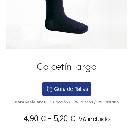
Calcetín largo
Guía de Tallas
Composición:
80% Algodón / 15% Poliéster / 5% Elastano
Rango
4,90
€
-
5,20
€
IVA incluido
de