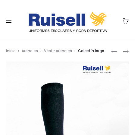
Nave
CALCETÍ
LEOTARD
Inicio
Arenales
Vestir Arenales
Calcetín largo
CORTO
por
los
prod