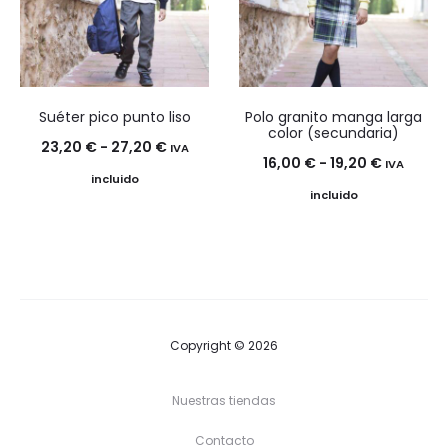
33,80 €
Suéter pico punto liso
Polo granito manga larga
color (secundaria)
Rango
23,20
€
-
27,20
€
IVA
Rango
16,00
€
-
19,20
€
IVA
de
incluido
de
incluido
precios:
precios:
desde
desde
23,20 €
16,00 €
hasta
hasta
27,20 €
19,20 €
Copyright © 2026
Nuestras tiendas
Contacto