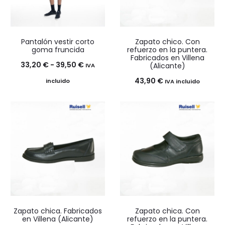
Pantalón vestir corto
Zapato chico. Con
goma fruncida
refuerzo en la puntera.
Fabricados en Villena
Rango
33,20
€
-
39,50
€
(Alicante)
IVA
de
43,90
€
incluido
IVA incluido
precios:
desde
33,20 €
hasta
39,50 €
Zapato chica. Fabricados
Zapato chica. Con
en Villena (Alicante)
refuerzo en la puntera.