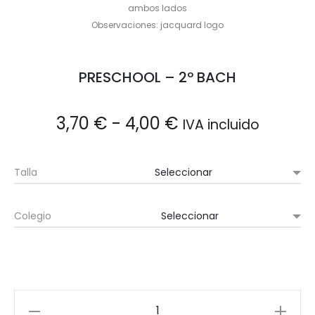
ambos lados
Observaciones: jacquard logo
PRESCHOOL – 2º BACH
Rango
3,70
€
-
4,00
€
IVA incluido
de
Talla
precios:
Colegio
desde
3,70 €
hasta
Calcetin