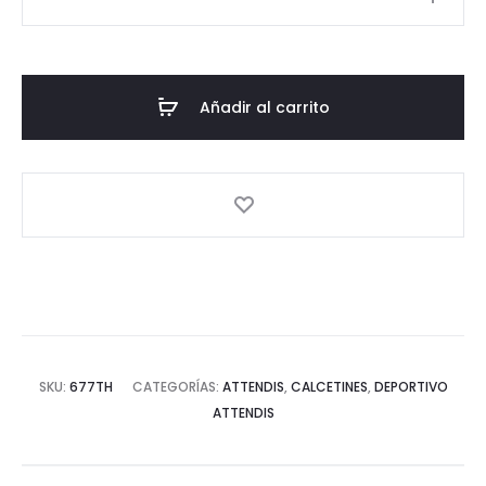
4,00 €
Deportivo
(PRESCHOOL
–
2º
Añadir al carrito
BACH)
cantidad
SKU:
677TH
CATEGORÍAS:
ATTENDIS
,
CALCETINES
,
DEPORTIVO
ATTENDIS