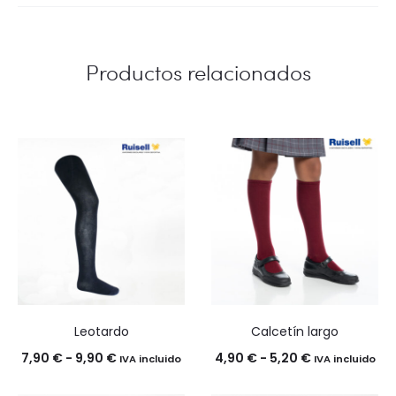
Productos relacionados
Leotardo
Calcetín largo
Rango
Rango
7,90
€
-
9,90
€
4,90
€
-
5,20
€
IVA incluido
IVA incluido
de
de