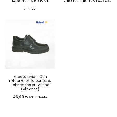
Rango
Rango
14,50
€
-
16,50
€
7,90
€
-
9,90
€
IVA
IVA incluido
de
de
incluido
precios:
precios:
desde
desde
14,50 €
7,90 €
hasta
hasta
16,50 €
9,90 €
Zapato chico. Con
refuerzo en la puntera.
Fabricados en Villena
(Alicante)
43,90
€
IVA incluido