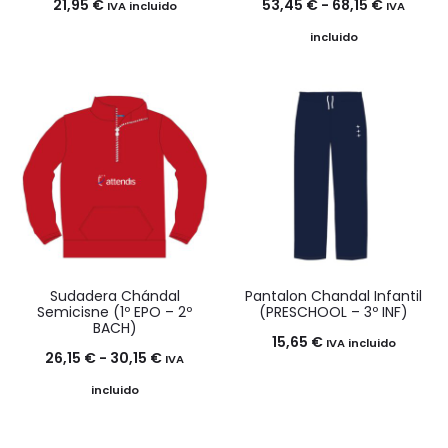
Rango
21,95
€
53,45
€
-
68,15
€
IVA incluido
IVA
de
incluido
precios:
desde
53,45 €
hasta
68,15 €
Sudadera Chándal
Pantalon Chandal Infantil
Semicisne (1º EPO – 2º
(PRESCHOOL – 3º INF)
BACH)
15,65
€
IVA incluido
Rango
26,15
€
-
30,15
€
IVA
de
incluido
precios:
desde