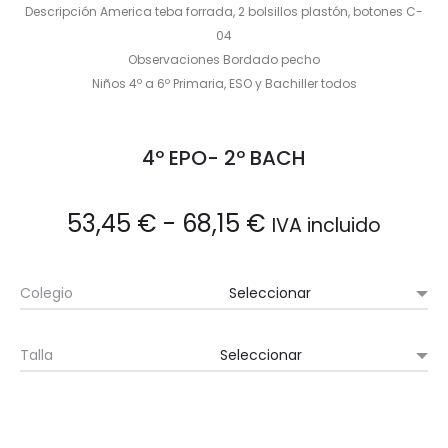
Descripción America teba forrada, 2 bolsillos plastón, botones C-
04
Observaciones Bordado pecho
Niños 4º a 6º Primaria, ESO y Bachiller todos
4º EPO- 2º BACH
Rango
53,45
€
-
68,15
€
IVA incluido
de
Colegio
precios:
Talla
desde
53,45 €