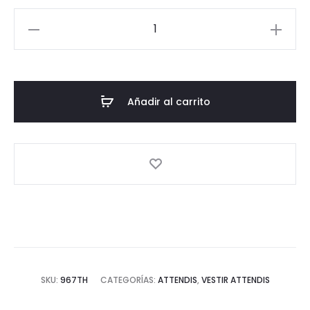
hasta
Americana
68,15 €
Teba
Azul
Niño
(4º
Añadir al carrito
EPO
-
2º
BACH)
cantidad
SKU:
967TH
CATEGORÍAS:
ATTENDIS
,
VESTIR ATTENDIS