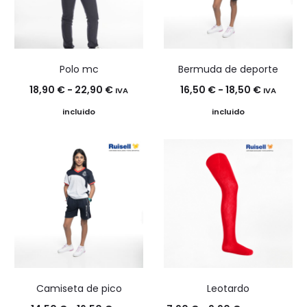
Polo mc
Bermuda de deporte
Rango
Rango
18,90
€
-
22,90
€
16,50
€
-
18,50
€
IVA
IVA
de
de
incluido
incluido
precios:
precios:
desde
desde
18,90 €
16,50 €
hasta
hasta
22,90 €
18,50 €
Camiseta de pico
Leotardo