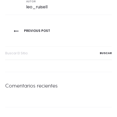
AUTOR
leo_ruisell
Navegación
PREVIOUS POST
de
entradas
Buscar
por:
Comentarios recientes